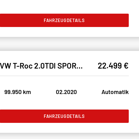
FAHRZEUGDETAILS
22.499 €
VW T-Roc 2.0TDI SPORT 4M* SH#LED#ACC#NAVI#SPUR#AHK
99.950 km
02.2020
Automatik
FAHRZEUGDETAILS