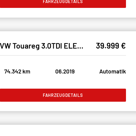
FAHRZEUGDETAILS
39.999 €
VW Touareg 3.0TDI ELEGANCE 4M* MATRIX#SHZ#SH#AHK
74.342 km
06.2019
Automatik
FAHRZEUGDETAILS