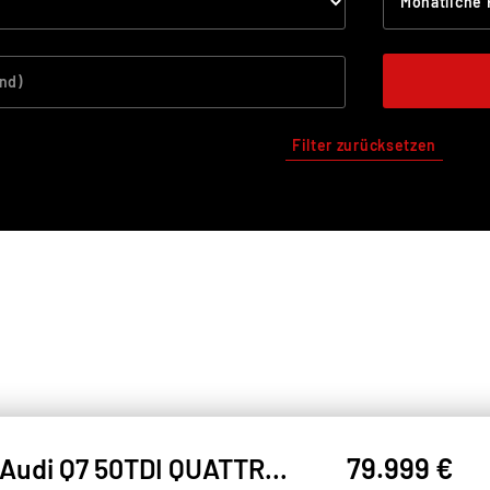
Filter zurücksetzen
79.999 €
Audi Q7 50TDI QUATTRO S LINE MATRIX#LUFT#SHZ#SH#LH