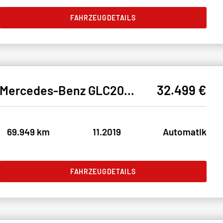
FAHRZEUGDETAILS
32.499 €
Mercedes-Benz GLC200d 4M AMG OFFROADER* LED#SHZ#PANO#TEMPO#NAV
69.949 km
11.2019
Automatik
FAHRZEUGDETAILS