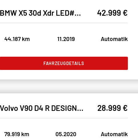
42.999 €
BMW X5 30d Xdr LED#HUD#SHZ#NAVI#HIFI#SPUR#CAM360#AHK
44.187 km
11.2019
Automatik
FAHRZEUGDETAILS
28.999 €
Volvo V90 D4 R DESIGN* LED#SHZ#FH#PANO#ACC#NAV#KEYLESS
79.919 km
05.2020
Automatik