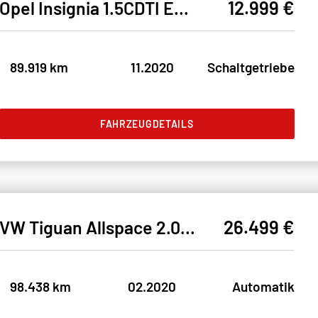
12.999 €
Opel Insignia 1.5CDTI ELEGANCE LED#SHZ#LH#NAVI#TEMPO
89.919 km
11.2020
Schaltgetriebe
FAHRZEUGDETAILS
26.499 €
VW Tiguan Allspace 2.0TDI R LINE 4M* LED#SHZ#LH#SH
98.438 km
02.2020
Automatik