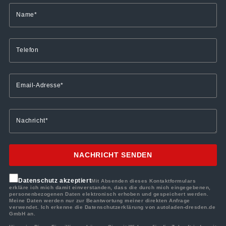
NACHRICHT SENDEN
Datenschutz akzeptiert
Mit Absenden dieses Kontaktformulars
erkläre ich mich damit einverstanden, dass die durch mich eingegebenen,
personenbezogenen Daten elektronisch erhoben und gespeichert werden.
Meine Daten werden nur zur Beantwortung meiner direkten Anfrage
verwendet. Ich erkenne die Datenschutzerklärung von autoladen-dresden.de
GmbH an.