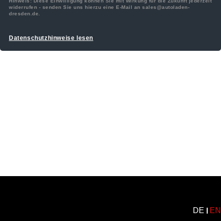
Hinweis: Diese Einwilligung können Sie mit Wirkung für die Zukunft jederzeit
widerrufen - senden Sie uns hierzu eine E-Mail an sales@autoladen-
dresden.de.
Datenschutzhinweise lesen
DE
EN