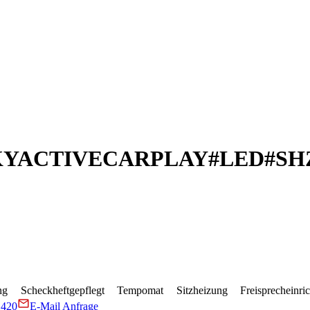
KYACTIVECARPLAY​#LED​#SH
ng
Scheckheftgepflegt
Tempomat
Sitzheizung
Freisprecheinri
1420
E-Mail Anfrage