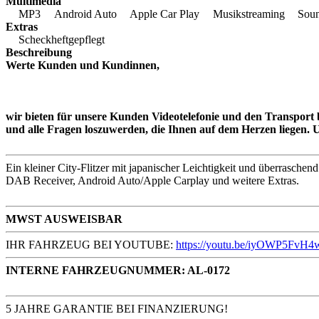
Multimedia
MP3
Android Auto
Apple Car Play
Musikstreaming
Sou
Extras
Scheckheftgepflegt
Beschreibung
Werte Kunden und Kundinnen,
wir bieten für unsere Kunden Videotelefonie und den Transport b
und alle Fragen loszuwerden, die Ihnen auf dem Herzen liegen
Ein kleiner City-Flitzer mit japanischer Leichtigkeit und überrasch
DAB Receiver, Android Auto/Apple Carplay und weitere Extras.
MWST AUSWEISBAR
IHR FAHRZEUG BEI YOUTUBE:
https://youtu.be/iyOWP5FvH4
INTERNE FAHRZEUGNUMMER: AL-0172
5 JAHRE GARANTIE BEI FINANZIERUNG!