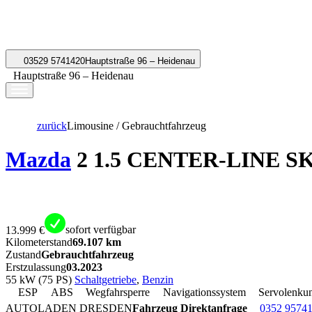
03529 5741420
Hauptstraße 96 – Heidenau
Hauptstraße 96 – Heidenau
zurück
Limousine / Gebrauchtfahrzeug
Mazda
2 1.5 CENTER-LINE S
13.999 €
sofort verfügbar
Kilometerstand
69.107 km
Zustand
Gebrauchtfahrzeug
Erstzulassung
03.2023
55 kW (75 PS)
Schaltgetriebe
,
Benzin
ESP
ABS
Wegfahrsperre
Navigationssystem
Servolenku
AUTOLADEN DRESDEN
Fahrzeug Direktanfrage
0352 9574