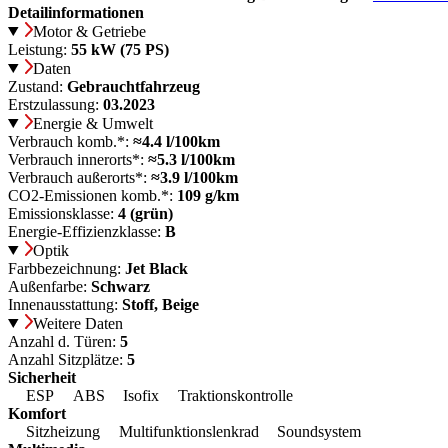
Detailinformationen
Motor & Getriebe
Leistung:
55 kW (75 PS)
Daten
Zustand:
Gebrauchtfahrzeug
Erstzulassung:
03.2023
Energie & Umwelt
Verbrauch komb.*:
≈4.4 l/100km
Verbrauch innerorts*:
≈5.3 l/100km
Verbrauch außerorts*:
≈3.9 l/100km
CO2-Emissionen komb.*:
109 g/km
Emissionsklasse:
4 (grün)
Energie-Effizienzklasse:
B
Optik
Farbbezeichnung:
Jet Black
Außenfarbe:
Schwarz
Innenausstattung:
Stoff, Beige
Weitere Daten
Anzahl d. Türen:
5
Anzahl Sitzplätze:
5
Sicherheit
ESP
ABS
Isofix
Traktionskontrolle
Komfort
Sitzheizung
Multifunktionslenkrad
Soundsystem