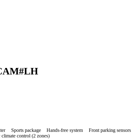
#CAM​#LH
lter
Sports package
Hands-free system
Front parking sensors
climate control (2 zones)