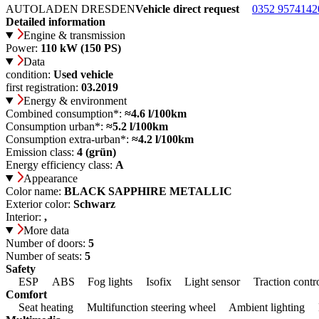
AUTOLADEN DRESDEN
Vehicle direct request
0352 9574142
Detailed information
Engine & transmission
Power:
110 kW (150 PS)
Data
condition:
Used vehicle
first registration:
03.2019
Energy & environment
Combined consumption*:
≈4.6 l/100km
Consumption urban*:
≈5.2 l/100km
Consumption extra-urban*:
≈4.2 l/100km
Emission class:
4 (grün)
Energy efficiency class:
A
Appearance
Color name:
BLACK SAPPHIRE METALLIC
Exterior color:
Schwarz
Interior:
,
More data
Number of doors:
5
Number of seats:
5
Safety
ESP
ABS
Fog lights
Isofix
Light sensor
Traction contr
Comfort
Seat heating
Multifunction steering wheel
Ambient lighting