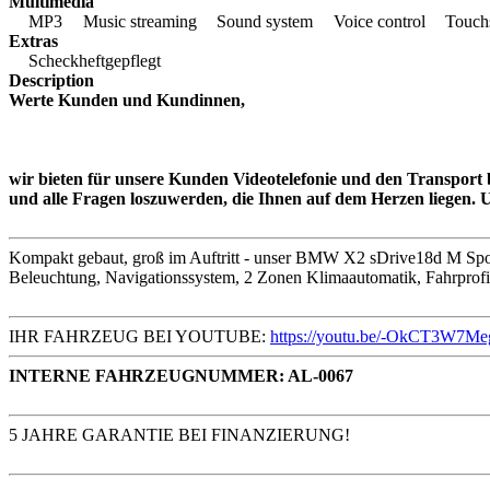
Multimedia
MP3
Music streaming
Sound system
Voice control
Touch
Extras
Scheckheftgepflegt
Description
Werte Kunden und Kundinnen,
wir bieten für unsere Kunden Videotelefonie und den Transport b
und alle Fragen loszuwerden, die Ihnen auf dem Herzen liegen
Kompakt gebaut, groß im Auftritt - unser BMW X2 sDrive18d M Spor
Beleuchtung, Navigationssystem, 2 Zonen Klimaautomatik, Fahrprofi
IHR FAHRZEUG BEI YOUTUBE:
https://youtu.be/-OkCT3W7Me
INTERNE FAHRZEUGNUMMER: AL-0067
5 JAHRE GARANTIE BEI FINANZIERUNG!