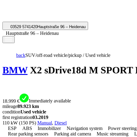
03529 5741420
Hauptstraße 96 – Heidenau
Hauptstraße 96 – Heidenau
back
SUV/off-road vehicle/pickup / Used vehicle
BMW
X2 sDrive18d M SPORT
18.999 €
Immediately available
mileage
89.923 km
condition
Used vehicle
first registration
03.2019
110 kW (150 PS)
Manual
,
Diesel
ESP
ABS
Immobilizer
Navigation system
Power steering
Rear parking sensors
Parking aid camera
Music streaming
L