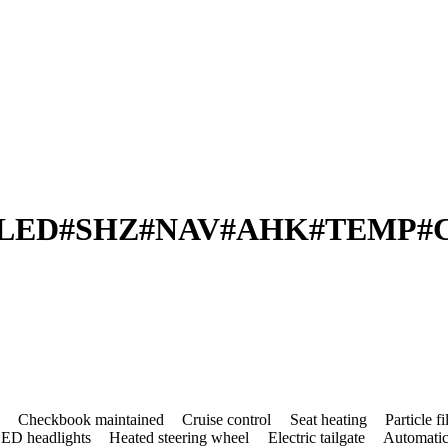
 LED​#SHZ​#NAV​#AHK​#TEMP​
Checkbook maintained
Cruise control
Seat heating
Particle fi
ED headlights
Heated steering wheel
Electric tailgate
Automatic 